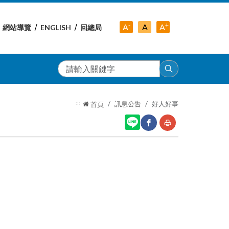
-
+
中
A
A
A
網站導覽
ENGLISH
回總局
小
字
大
字
級
字
級
級
搜
尋
:::
訊息公告
好人好事
首頁
網
友
站
善
分
列
享
印
至