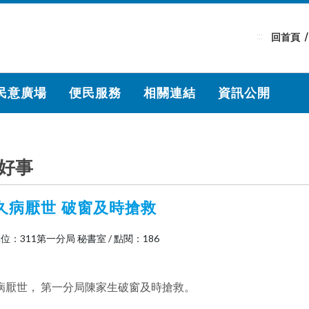
:::
回首頁
民意廣場
便民服務
相關連結
資訊公開
好事
久病厭世 破窗及時搶救
位：311第一分局 秘書室
/
點閱：186
病厭世， 第一分局陳家生破窗及時搶救。