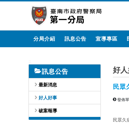
跳
到
主
要
內
容
分局介紹
訊息公告
宣導專區
區
塊
:::
好人
訊息公告
最新消息
民眾
好人好事
發佈單
破案報導
民眾久