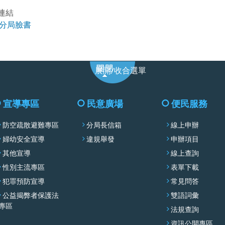
連結
分局臉書
展
展開/收合選單
開/
收
合
宣導專區
民意廣場
便民服務
選
防空疏散避難專區
分局長信箱
線上申辦
單
婦幼安全宣導
違規舉發
申辦項目
其他宣導
線上查詢
性別主流專區
表單下載
犯罪預防宣導
常見問答
公益揭弊者保護法
雙語詞彙
專區
法規查詢
資訊公開專區