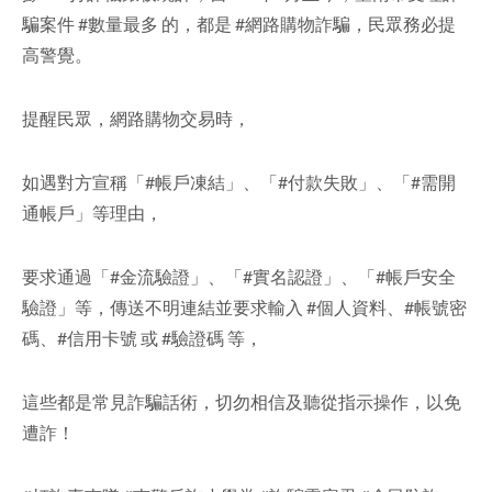
騙案件 #數量最多 的，都是 #網路購物詐騙，民眾務必提
facebook
高警覺。
提醒民眾，網路購物交易時，
如遇對方宣稱「#帳戶凍結」、「#付款失敗」、「#需開
通帳戶」等理由，
要求通過「#金流驗證」、「#實名認證」、「#帳戶安全
驗證」等，傳送不明連結並要求輸入 #個人資料、#帳號密
碼、#信用卡號 或 #驗證碼 等，
這些都是常見詐騙話術，切勿相信及聽從指示操作，以免
遭詐！