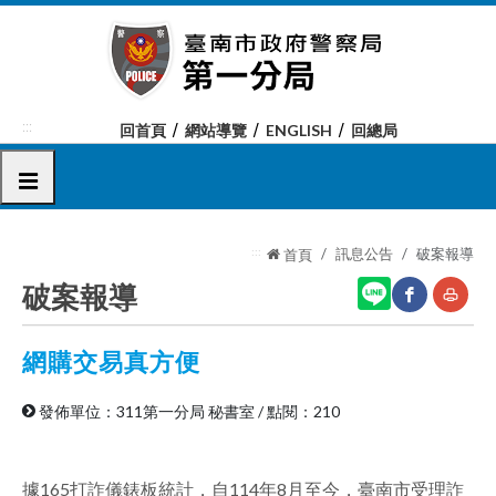
跳
到
主
要
內
:::
回首頁
網站導覽
ENGLISH
回總局
容
區
選單
塊
:::
訊息公告
破案報導
首頁
破案報導
網購交易真方便
網
友
站
善
發佈單位：311第一分局 秘書室
/
點閱：210
分
列
享
印
據165打詐儀錶板統計，自114年8月至今，臺南市受理詐
至