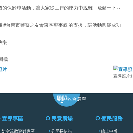
週的保齡球活動，讓大家從工作的壓力中脫離，放鬆一下～
謝 #台南市警察之友會東區辦事處 的支援，讓活動圓滿成功
快樂
圖檔
宣導照片1
展
展開/收合選單
開/
收
合
宣導專區
民意廣場
便民服務
選
防空疏散避難專區
分局長信箱
線上申辦
單