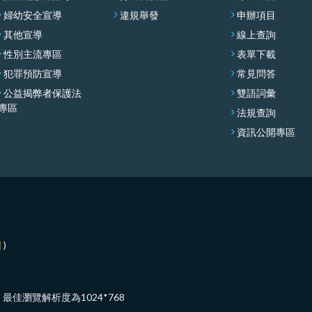
婦幼安全宣導
違規舉發
申辦項目
其他宣導
線上查詢
性別主流專區
表單下載
犯罪預防宣導
常見問答
公益揭弊者保護法
雙語詞彙
專區
法規查詢
資訊公開專區
圖
)
覽器，最佳瀏覽解析度為1024*768