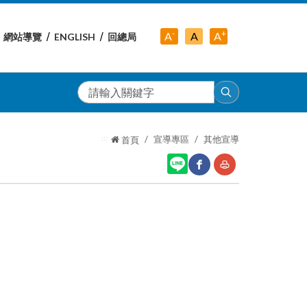
-
+
中
A
A
A
網站導覽
ENGLISH
回總局
小
字
大
字
級
字
級
級
搜
尋
:::
宣導專區
其他宣導
首頁
網
友
站
善
分
列
享
印
至