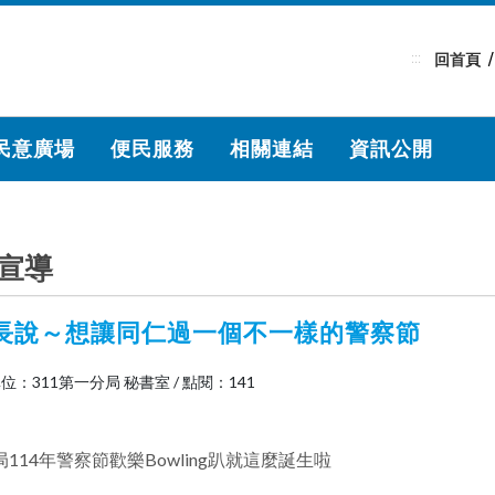
:::
回首頁
民意廣場
便民服務
相關連結
資訊公開
宣導
長說～想讓同仁過一個不一樣的警察節
位：311第一分局 秘書室
/
點閱：141
114年警察節歡樂Bowling趴就這麼誕生啦