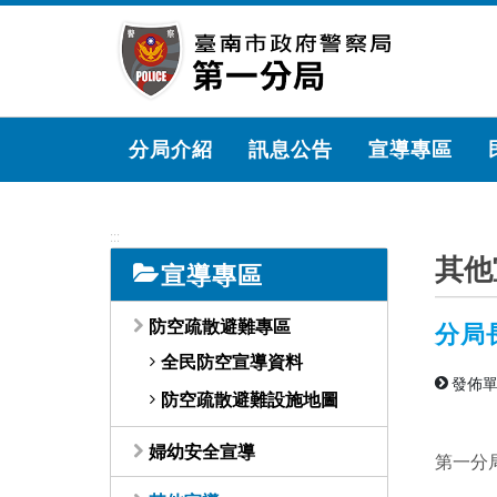
跳
到
主
要
內
容
分局介紹
訊息公告
宣導專區
區
塊
:::
其他
宣導專區
防空疏散避難專區
分局
全民防空宣導資料
發佈單
防空疏散避難設施地圖
婦幼安全宣導
第一分局