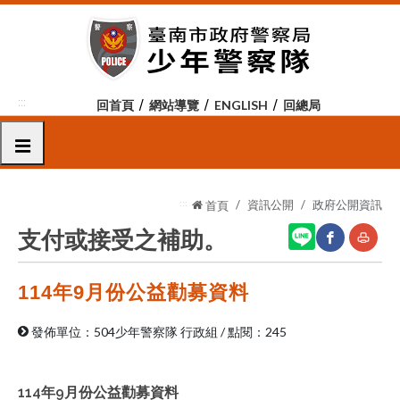
跳
到
主
要
內
:::
回首頁
網站導覽
ENGLISH
回總局
容
區
選單
塊
:::
資訊公開
政府公開資訊
首頁
支付或接受之補助。
114年9月份公益勸募資料
網
友
站
善
發佈單位：504少年警察隊 行政組
/
點閱：245
分
列
享
印
114年9月份公益勸募資料
至