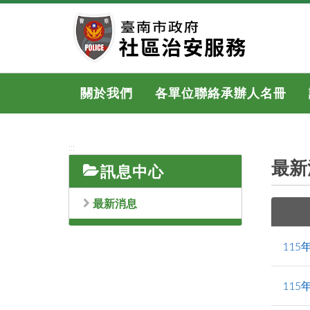
跳
到
主
要
內
容
關於我們
各單位聯絡承辦人名冊
區
塊
:::
最新
訊息中心
最新消息
11
11