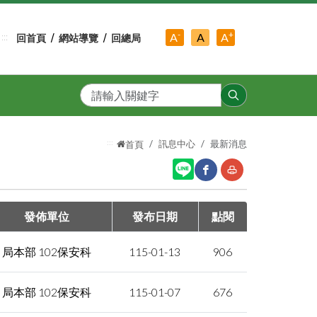
-
+
中
A
A
A
:::
回首頁
網站導覽
回總局
小
字
大
字
級
字
級
級
搜
尋
:::
訊息中心
最新消息
首頁
網
友
發佈單位
發布日期
點閱
站
善
局本部 102保安科
115-01-13
906
分
列
享
印
局本部 102保安科
115-01-07
676
至