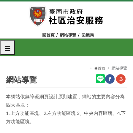
跳
到
主
要
內
回首頁
網站導覽
回總局
容
區
選單
塊
:::
網站導覽
首頁
網站導覽
本網站依無障礙網頁設計原則建置，網站的主要內容分為
網
友
四大區塊：
站
善
1. 上方功能區塊、2.左方功能區塊 3、中央內容區塊、4.下
分
列
方功能區塊。
享
印
至