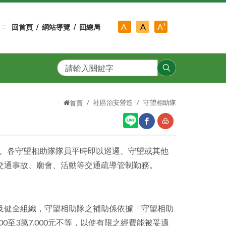
-
+
中
A
A
A
:::
回首頁
網站導覽
回總局
小
字
大
字
級
字
級
級
搜
尋
:::
社區治安營造
守望相助隊
首頁
隊。各守望相助隊隊員平時即以巡邏、守望或其他
網
友
交通事故、廟會、活動等交通疏導管制勤務。
站
善
分
列
享
印
及健全組織，守望相助隊之補助係依據「守望相助
至
0至3萬7,000元不等，以使有限之經費能被妥適