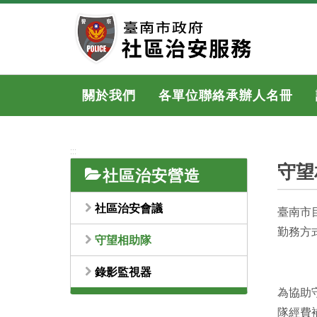
跳
到
主
要
內
容
關於我們
各單位聯絡承辦人名冊
區
塊
:::
守望
社區治安營造
社區治安會議
臺南市
勤務方
守望相助隊
錄影監視器
為協助
隊經費