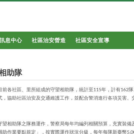
訊息中心
社區治安營造
社區安全宣導
相助隊
目前各社區、里所組成的守望相助隊，統計至115年，計有162
式，協助社區治安及交通維護工作，並配合警消進行各項災害、
守望相助隊之隊務運作，警察局每年均編列相關預算，充實裝備
補助作業要點規定」，按實際運作狀況分級，每年每隊新臺幣5,00