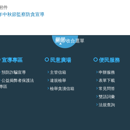
附件
4年中秋節監察防貪宣導
展
展開/收合選單
開/
收
合
宣導專區
民意廣場
便民服務
選
預防詐騙宣導
主管信箱
申辦服務
單
公益揭弊者保護法
違規檢舉
表單下載
專區
檢舉貪瀆信箱
常見問答
雙語詞彙
法規查詢