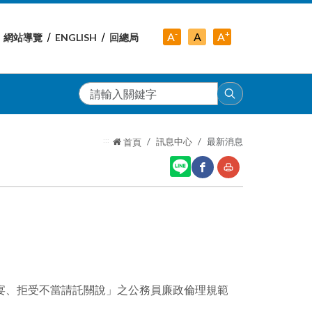
-
+
中
A
A
A
網站導覽
ENGLISH
回總局
小
字
大
字
級
字
級
級
搜
尋
:::
訊息中心
最新消息
首頁
網
友
站
善
分
列
享
印
宴、拒受不當請託關說」之公務員廉政倫理規範
至