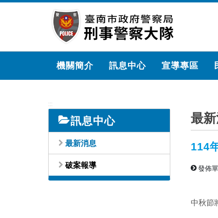
跳
到
主
要
內
容
機關簡介
訊息中心
宣導專區
區
塊
:::
最新
訊息中心
最新消息
11
破案報導
發佈單
中秋節