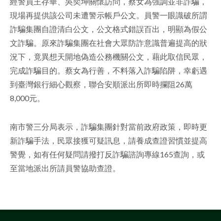
經警員王存華、吳奕坤關懷訪問，蔡女為強調並非詐騙，
現場再提供該公司未遭警示帳戶公文。員警一眼識破所謂
詐騙集團自證清白公文，公文格式錯誤百出，明顯為假公
文詐騙。原來詐騙集團在社會大眾防詐意識普遍提高的狀
況下，竟異想天開地偽造公務機關公文，藉此取信民眾，
完成詐騙目的。蔡女為行善，不料落入詐騙陷阱，幸虧遇
到臺灣銀行細心觀察，聯合安順派出所即時攔阻26萬
8,000元。
南市警三分局表示，詐騙集團針對當前政府政策，即時更
新詐騙手法，民眾接獲可疑訊息，請養成查證習慣並提高
警覺，如有任何疑問請撥打反詐騙諮詢專線165查詢，或
至當地派出所請員警協助查證。