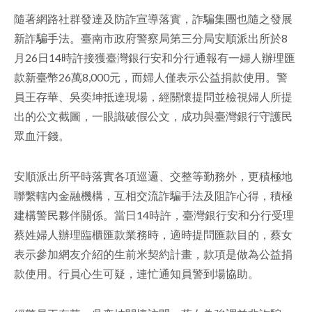
隨著網路社群發達及防詐宣導落實，詐騙集團也隨之發展
facebook
新詐騙手法。臺南市政府警察局第三分局安順派出所於8
月26日14時許接獲臺灣銀行安和分行通報有一婦人辦理匯
款新臺幣26萬8,000元，而婦人僅表示公益捐款使用。警
員王存華、吳奕坤抵達現場，經關懷提問並檢視婦人所提
出的公文截圖，一眼識破假公文，成功與臺灣銀行守護民
眾血汗錢。
安順派出所平時落實各項巡邏、交整等勤務外，更積極地
聯繫轄內金融機構，互相交流詐騙手法及阻詐心得，積極
建構警民夥伴關係。當日14時許，臺灣銀行安和分行受理
蔡姓婦人辦理臨櫃匯款業務時，適時提問匯款目的，蔡女
表示參加網友介紹的生前米契約計畫，款項是做為公益捐
款使用。行員心生可疑，連忙通知員警到場協助。