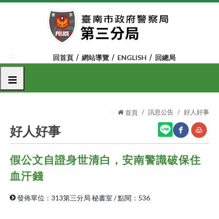
跳
到
主
要
內
:::
回首頁
網站導覽
ENGLISH
回總局
容
區
選單
塊
:::
訊息公告
好人好事
首頁
好人好事
假公文自證身世清白，安南警識破保住
網
友
站
善
血汗錢
分
列
發佈單位：313第三分局 秘書室
/
點閱：536
享
印
至