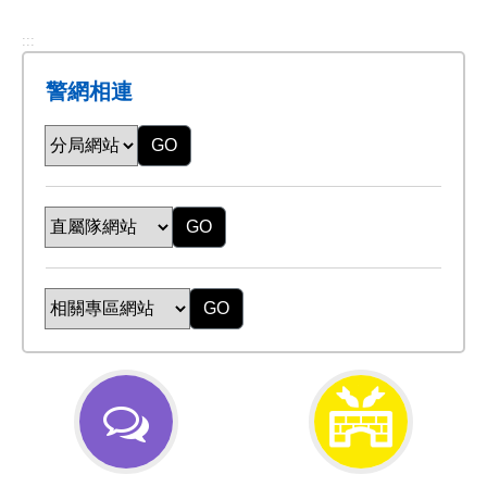
:::
警網相連
GO
GO
GO
交
防