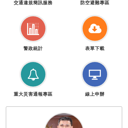
交通違規簡訊服務
防空避難專區
通
空
違
疏
規
散
簡
避
訊
難
服
專
警
表
務
區
警政統計
表單下載
政
單
統
下
計
載
重
線
重大災害通報專區
線上申辦
大
上
災
申
害
辦
通
報