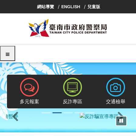
跳
網站導覽
ENGLISH
兒童版
到
主
要
內
容
區
塊
選單
報案專區
反詐專區
交通檢舉
多元報案
反詐專區
交通檢舉
上一則
下一則
暫停輪