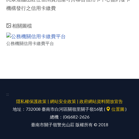
機構發行之信用卡繳費
facebook
相關圖檔
公務機關信用卡繳費平台
:::
隱私權保護政策
|
網站安全政策
|
政府網站資料開放宣告
地址：732008 臺南市白河區關嶺里關子嶺16號 (
位置圖
)
總機：(06)682-2626
臺南市關子嶺警光山莊 版權所有 © 2018