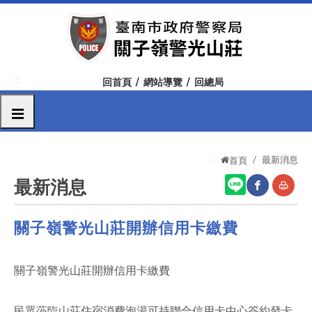
跳
到
主
要
內
:::
回首頁
網站導覽
回總局
容
區
選單
塊
:::
最新消息
首頁
最新消息
關子嶺警光山莊開辦信用卡繳費
網
友
站
善
分
列
關子嶺警光山莊開辦信用卡繳費
享
印
民眾蒞臨山莊住宿消費泡湯可持聯合信用卡中心簽約發卡
至