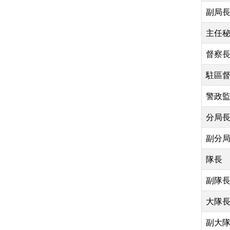
副局
主任
督察
駐區
警政
分局
副分
隊長
副隊
大隊
副大