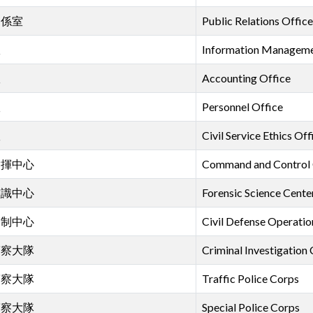
關係室
Public Relations Office
室
Information Manageme
室
Accounting Office
室
Personnel Office
室
Civil Service Ethics Off
指揮中心
Command and Control 
鑑識中心
Forensic Science Cente
管制中心
Civil Defense Operatio
警察大隊
Criminal Investigation
警察大隊
Traffic Police Corps
警察大隊
Special Police Corps