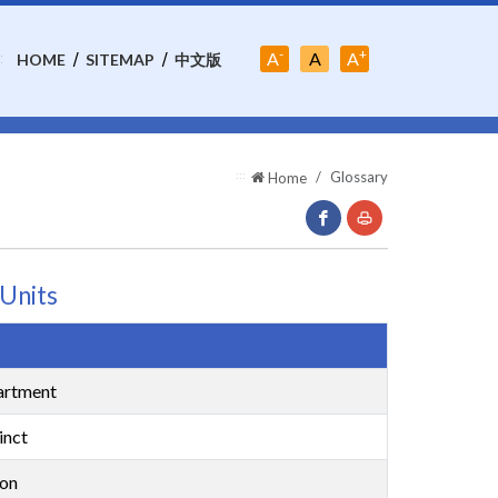
-
+
Font-
A
A
A
:
HOME
SITEMAP
中文版
Font-
Size:Middle
Font-
Size:Small
Size:Large
:::
Glossary
Home
facebook(Open
Print
Units
New
Window)
artment
inct
ion