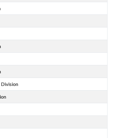
n
n
n
 Division
ion