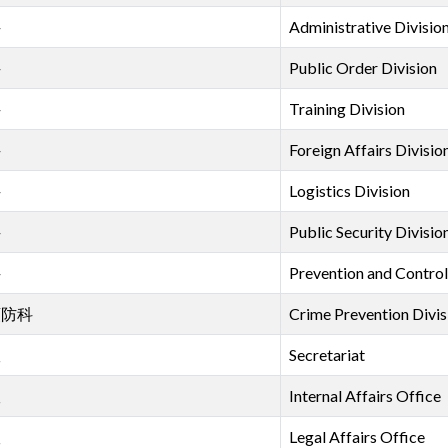
科
Administrative Divisio
科
Public Order Division
科
Training Division
科
Foreign Affairs Divisio
科
Logistics Division
科
Public Security Divisio
科
Prevention and Control
預防科
Crime Prevention Divis
室
Secretariat
室
Internal Affairs Office
室
Legal Affairs Office