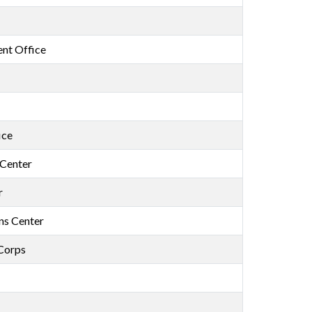
nt Office
ice
Center
r
ns Center
 Corps