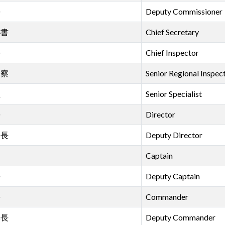
長
Deputy Commissioner
秘書
Chief Secretary
長
Chief Inspector
督察
Senior Regional Inspec
監
Senior Specialist
長
Director
局長
Deputy Director
Captain
長
Deputy Captain
長
Commander
隊長
Deputy Commander