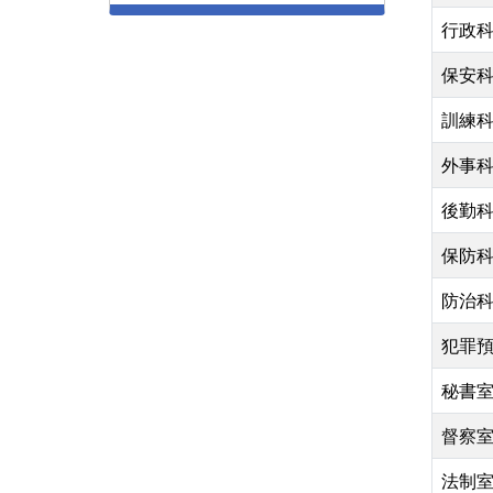
行政
保安
訓練
外事
後勤
保防
防治
犯罪
秘書
督察
法制