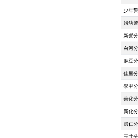
少年
婦幼
新營
白河
麻豆
佳里
學甲
善化
新化
歸仁
玉井