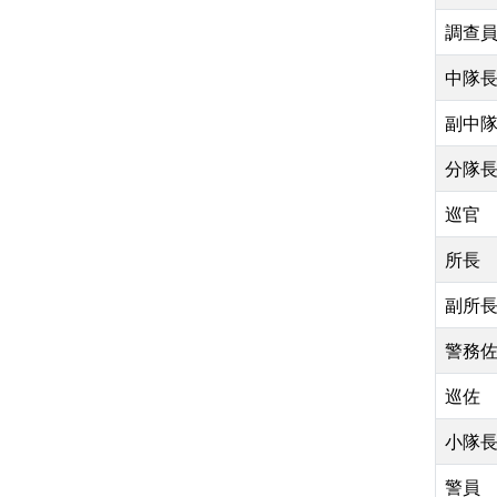
調查
中隊
副中
分隊
巡官
所長
副所
警務
巡佐
小隊
警員