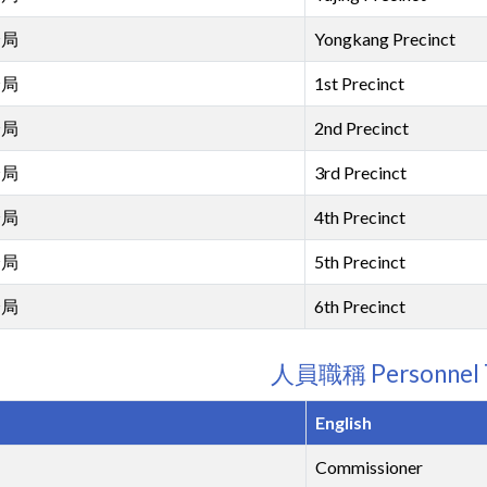
分局
Yongkang Precinct
分局
1st Precinct
分局
2nd Precinct
分局
3rd Precinct
分局
4th Precinct
分局
5th Precinct
分局
6th Precinct
人員職稱 Personnel T
English
Commissioner