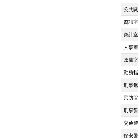
公共
資訊
會計
人事
政風
勤務
刑事
民防
刑事
交通
保安