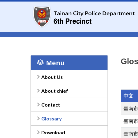
To
the
central
content
area
:::
Glos
Menu
About Us
About chief
中文
Contact
臺南
Glossary
臺南
Download
臺南