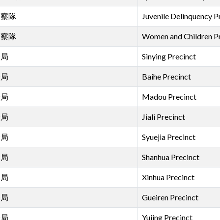
警察隊
Juvenile Delinquency P
警察隊
Women and Children Pr
分局
Sinying Precinct
分局
Baihe Precinct
分局
Madou Precinct
分局
Jiali Precinct
分局
Syuejia Precinct
分局
Shanhua Precinct
分局
Xinhua Precinct
分局
Gueiren Precinct
分局
Yujing Precinct