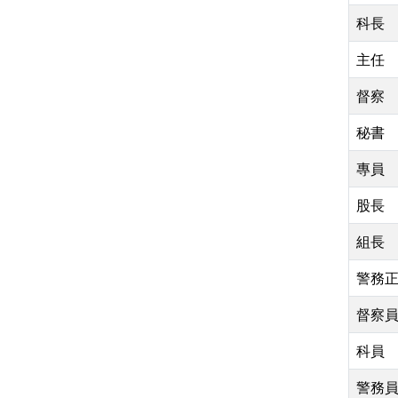
科長
主任
督察
秘書
專員
股長
組長
警務
督察
科員
警務