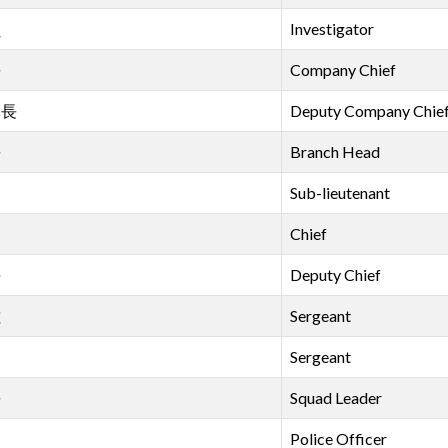
員
Investigator
長
Company Chief
隊長
Deputy Company Chie
長
Branch Head
Sub-lieutenant
Chief
長
Deputy Chief
佐
Sergeant
Sergeant
長
Squad Leader
Police Officer