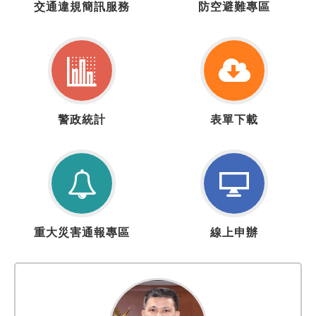
交通違規簡訊服務
防空避難專區
通
空
違
疏
規
散
簡
避
訊
難
服
專
警
表
務
區
警政統計
表單下載
政
單
統
下
計
載
重
線
重大災害通報專區
線上申辦
大
上
災
申
害
辦
通
報