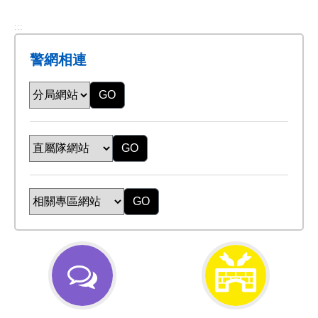
:::
警網相連
GO
GO
GO
交
防