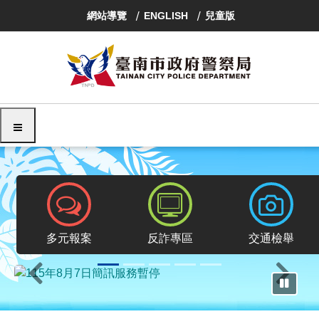
跳
網站導覽
ENGLISH
兒童版
到
主
要
內
容
區
塊
選單
報案專區
反詐專區
交通檢舉
多元報案
反詐專區
交通檢舉
上一則
下一則
暫停輪