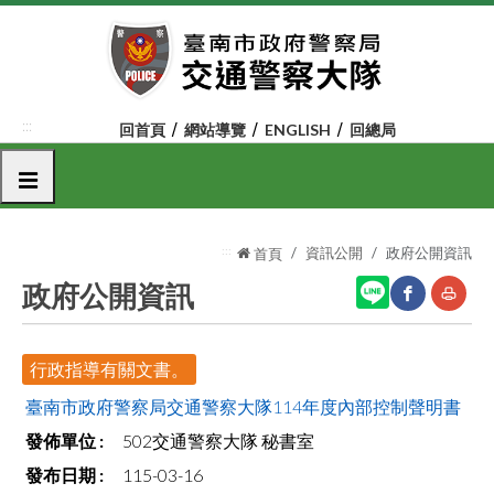
跳
到
主
要
內
:::
回首頁
網站導覽
ENGLISH
回總局
容
區
選單
塊
:::
資訊公開
政府公開資訊
首頁
政府公開資訊
網
友
行政指導有關文書。
站
善
臺南市政府警察局交通警察大隊114年度內部控制聲明書
分
列
502交通警察大隊 秘書室
享
印
115-03-16
至