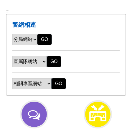
:::
警網相連
GO
GO
GO
交
防