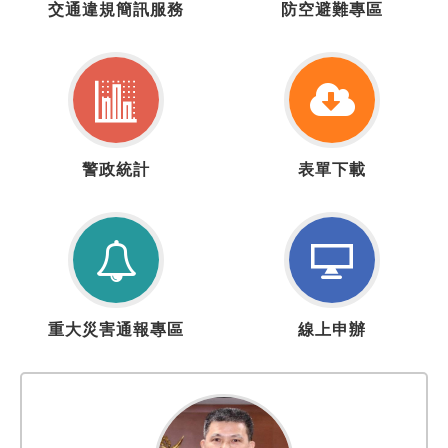
交通違規簡訊服務
防空避難專區
通
空
違
疏
規
散
簡
避
訊
難
服
專
警
表
務
區
警政統計
表單下載
政
單
統
下
計
載
重
線
重大災害通報專區
線上申辦
大
上
災
申
害
辦
通
報