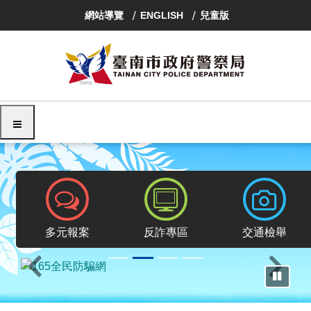
跳
網站導覽
ENGLISH
兒童版
到
主
要
內
容
區
塊
選單
報案專區
反詐專區
交通檢舉
多元報案
反詐專區
交通檢舉
上一則
下一則
暫停輪