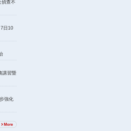
反偵查不
7日10
治
務講習暨
步強化
More