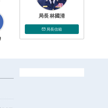
計
局長 林國清
局長信箱
辦