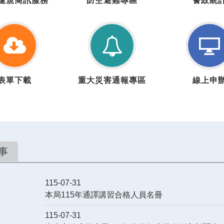
違規簡訊服務
防空避難專區
警政統
通
空
政
違
疏
統
規
散
計
簡
避
訊
難
服
專
表
重
線
務
區
表單下載
重大災害通報專區
線上申
單
大
上
下
災
申
載
害
辦
通
報
專
事
區
115-07-31
本局115年通譯講習合格人員名冊
115-07-31