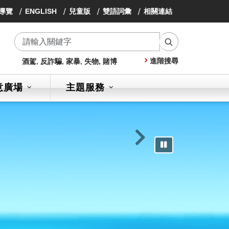
導覽
ENGLISH
兒童版
雙語詞彙
相關連結
搜
進階搜尋
酒駕
,
反詐騙
,
家暴
,
失物,
賭博
尋
意廣場
主題服務
下一則
暫停輪播