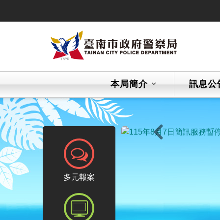
跳
到
主
要
內
容
區
本局簡介
訊息公
塊
上一則
報案專區
多元報案