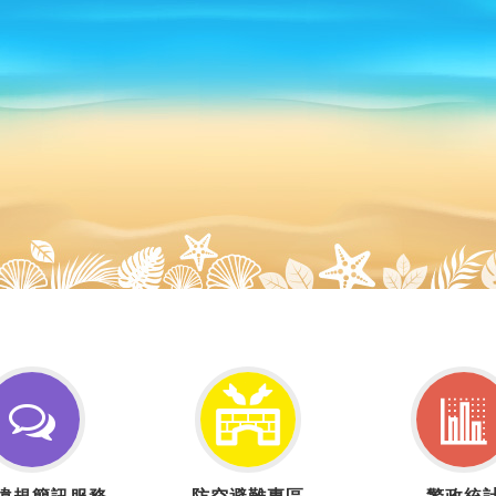
交
防
警